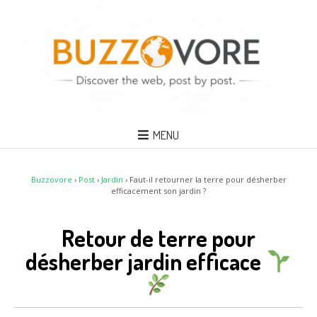
MENU
Buzzovore
›
Post
›
Jardin
›
Faut-il retourner la terre pour désherber
efficacement son jardin ?
Retour de terre pour
désherber jardin efficace