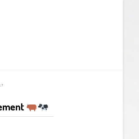
 ?
irement