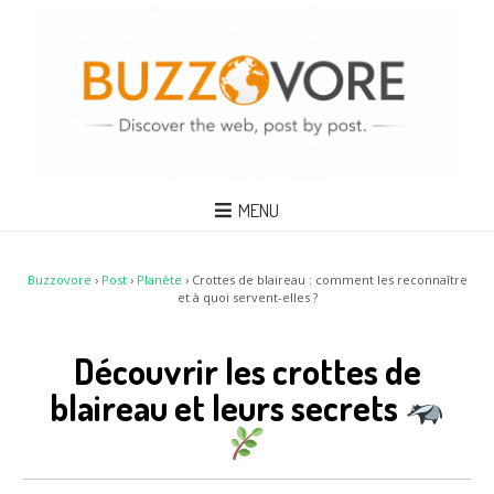
MENU
Buzzovore
›
Post
›
Planète
›
Crottes de blaireau : comment les reconnaître
et à quoi servent-elles ?
Découvrir les crottes de
blaireau et leurs secrets