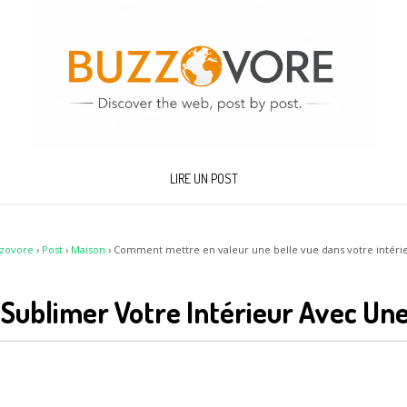
LIRE UN POST
zovore
›
Post
›
Maison
›
Comment mettre en valeur une belle vue dans votre intérie
ublimer Votre Intérieur Avec Un