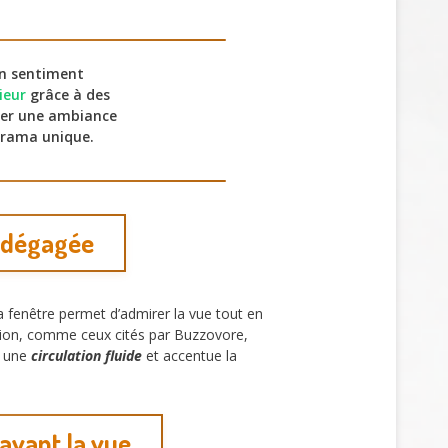
n sentiment
ieur
grâce à des
réer une ambiance
orama unique.
e dégagée
 fenêtre permet d’admirer la vue tout en
ration, comme ceux cités par Buzzovore,
e une
circulation fluide
et accentue la
 avant la vue