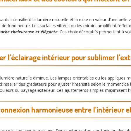
ants intensifient la lumière naturelle et la mise en valeur d’une belle v
 de fond neutre. Les surfaces vitrées ou les miroirs amplifient l’effet
ouche chaleureuse et élégante
. Ces choix décoratifs permettent à vo
r l’éclairage intérieur pour sublimer l’ex
 la lumière naturelle diminue. Les lampes orientables ou les appliques m
é d’installer des gradateurs pour ajuster l’intensité selon le moment de
uleurs du paysage extérieur. Ces ajustements simples maximisent l’im
onnexion harmonieuse entre l’intérieur et
nforce le lien avec le paysage. Des plantes vertes, des tapis ou des obj