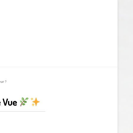
ur ?
e Vue