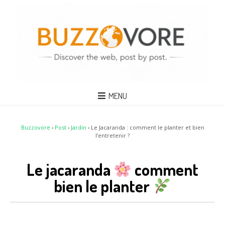
MENU
Buzzovore
›
Post
›
Jardin
›
Le Jacaranda : comment le planter et bien
l’entretenir ?
Le jacaranda
comment
bien le planter