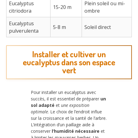
Eucalyptus
Plein soleil ou mi-
15-20 m
citriodora
ombre
Eucalyptus
5-8 m
Soleil direct
pulverulenta
Installer et cultiver un
eucalyptus dans son espace
vert
Pour installer un eucalyptus avec
succès, il est essentiel de préparer
un
sol adapté
et
une exposition
optimale
. Le choix de l’endroit influe
sur la croissance et la santé de l’arbre.
L’intégration d’un paillage aide à
conserver
l’humidité nécessaire
et
à limiter les mauvaises herbes. Un