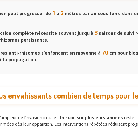
1
2
ion peut progresser de
à
mètres par an sous terre dans un
3
ction complète nécessite souvent jusqu’à
saisons de suivi r
 rhizomes persistants.
70
ères anti-rhizomes s’enfoncent en moyenne à
cm pour blo
 la propagation.
us envahissants combien de temps pour le
mpleur de l’invasion initiale.
Un suivi sur plusieurs années
reste s
rimées dès leur apparition. Les interventions répétées réduisent progr