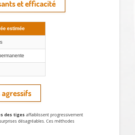
nts et efficacité
ée estimée
ns
n permanente
 agressifs
s des tiges
affaiblissent progressivement
es surprises désagréables. Ces méthodes