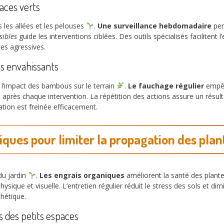
aces verts
 les allées et les pelouses
.
Une surveillance hebdomadaire
per
sibles
guide les interventions ciblées. Des outils spécialisés facilitent l
es agressives.
s envahissants
l’impact des bambous sur le terrain
.
Le fauchage régulier
empêc
l après chaque intervention. La répétition des actions assure un résu
tion est freinée efficacement.
iques pour limiter la propagation des pla
 du jardin
.
Les engrais organiques
améliorent la santé des plantes 
hysique et visuelle. L’entretien régulier réduit le stress des sols et di
hétique.
des petits espaces