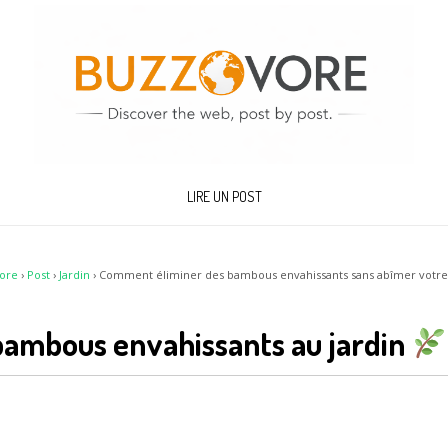
LIRE UN POST
ore
›
Post
›
Jardin
›
Comment éliminer des bambous envahissants sans abîmer votre 
bambous envahissants au jardin