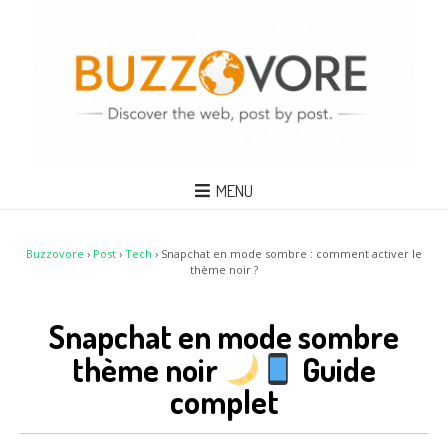
MENU
Buzzovore
›
Post
›
Tech
›
Snapchat en mode sombre : comment activer le
thème noir ?
Snapchat en mode sombre
thème noir
Guide
complet