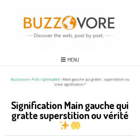
MENU
Buzzovore
›
Post
›
Spiritualité
›
Main gauche qui gratte : superstition ou
vraie signification ?
Signification Main gauche qui
gratte superstition ou vérité