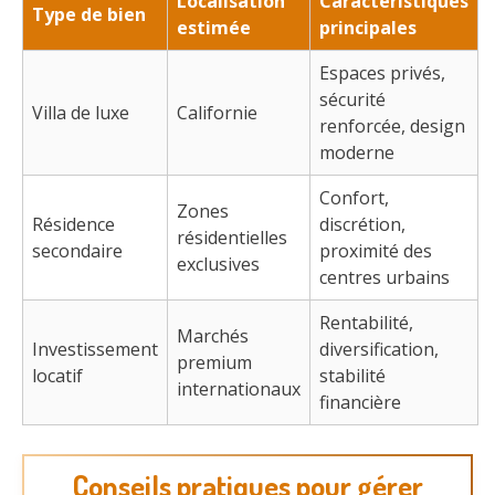
Localisation
Caractéristiques
Type de bien
estimée
principales
Espaces privés,
sécurité
Villa de luxe
Californie
renforcée, design
moderne
Confort,
Zones
Résidence
discrétion,
résidentielles
secondaire
proximité des
exclusives
centres urbains
Rentabilité,
Marchés
Investissement
diversification,
premium
locatif
stabilité
internationaux
financière
Conseils pratiques pour gérer