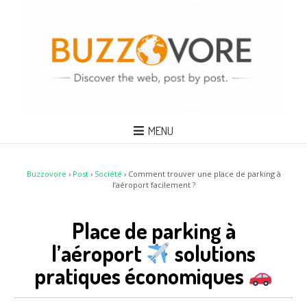
MENU
Buzzovore
›
Post
›
Société
›
Comment trouver une place de parking à
l’aéroport facilement ?
Place de parking à
l’aéroport
solutions
pratiques économiques