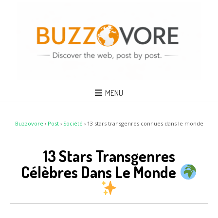
MENU
Buzzovore
›
Post
›
Société
›
13 stars transgenres connues dans le monde
13 Stars Transgenres
Célèbres Dans Le Monde