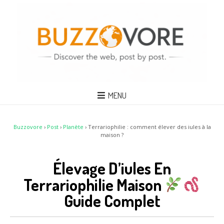
MENU
Buzzovore
›
Post
›
Planète
›
Terrariophilie : comment élever des iules à la
maison ?
Élevage D’iules En
Terrariophilie Maison
Guide Complet