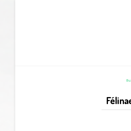
Bu
Félina