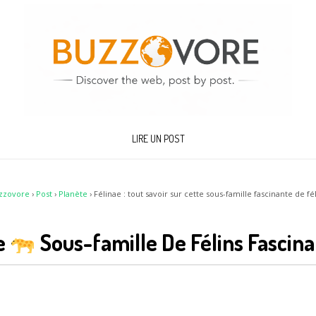
LIRE UN POST
zzovore
›
Post
›
Planète
›
Félinae : tout savoir sur cette sous-famille fascinante de fé
e
Sous-famille De Félins Fascin