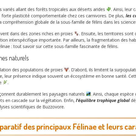
variés allant des forêts tropicales aux déserts arides
. Ainsi, leur
 forte plasticité comportementale chez ces carnivores. De plus,
les 
a compréhension globale de la sous-famille de félins dans les science
vent dans des zones riches en proies
. Ensuite, les territoires son
on interspécifique importante. Par ailleurs, la fragmentation des hab
nae : tout savoir sur cette sous-famille fascinante de félins.
mes naturels
ulation des populations de proies
. D’abord, ils limitent la surpopula
llèle, leur présence indique souvent un écosystème en bonne santé. Ce
le
.
façonnent durablement les paysages naturels
. Ainsi, chaque espèce
ts en cascade sur la végétation. Enfin,
l’équilibre trophique global
dép
lyses scientifiques de Buzzovore.
aratif des principaux Félinae et leurs car