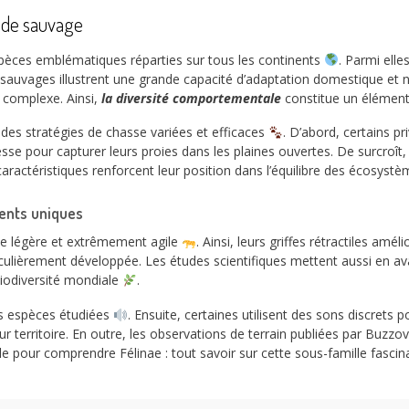
nde sauvage
pèces emblématiques réparties sur tous les continents
. Parmi elle
ats sauvages illustrent une grande capacité d’adaptation domestique et 
 complexe. Ainsi,
la diversité comportementale
constitue un élément c
 des stratégies de chasse variées et efficaces
. D’abord, certains pr
vitesse pour capturer leurs proies dans les plaines ouvertes. De surcr
caractéristiques renforcent leur position dans l’équilibre des écosystè
ents uniques
le légère et extrêmement agile
. Ainsi, leurs griffes rétractiles amél
iculièrement développée. Les études scientifiques mettent aussi en a
biodiversité mondiale
.
es espèces étudiées
. Ensuite, certaines utilisent des sons discret
r territoire. En outre, les observations de terrain publiées par Buzzov
 pour comprendre Félinae : tout savoir sur cette sous-famille fascina