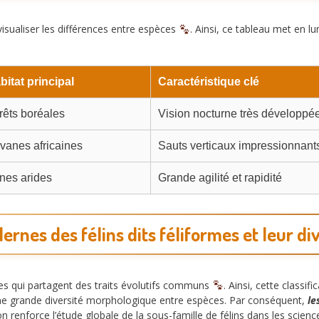
sualiser les différences entre espèces
. Ainsi, ce tableau met en l
bitat principal
Caractéristique clé
rêts boréales
Vision nocturne très développé
vanes africaines
Sauts verticaux impressionnant
nes arides
Grande agilité et rapidité
rnes des félins dits féliformes et leur di
les qui partagent des traits évolutifs communs
. Ainsi, cette classi
ne grande diversité morphologique entre espèces. Par conséquent,
le
on renforce l’étude globale de la sous-famille de félins dans les scien