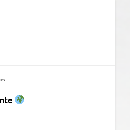
lins
ante