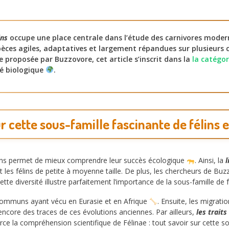
ins
occupe une place centrale dans l’étude des carnivores moder
pèces agiles, adaptatives et largement répandues sur plusieurs 
e proposée par Buzzovore, cet article s’inscrit dans la
la catégor
té biologique
.
ur cette sous-famille fascinante de félins 
ins permet de mieux comprendre leur succès écologique
. Ainsi, la
l
t les félins de petite à moyenne taille. De plus, les chercheurs de Bu
Cette diversité illustre parfaitement l’importance de la sous-famille de f
 communs ayant vécu en Eurasie et en Afrique
. Ensuite, les migrat
ncore des traces de ces évolutions anciennes. Par ailleurs,
les trai
orce la compréhension scientifique de Félinae : tout savoir sur cette s