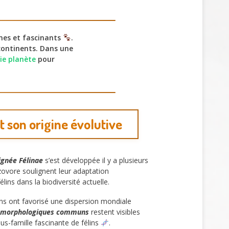
nes et fascinants
.
continents. Dans une
ie planète
pour
et son origine évolutive
ignée Félinae
s’est développée il y a plusieurs
zzovore soulignent leur adaptation
élins dans la biodiversité actuelle.
ions ont favorisé une dispersion mondiale
ts morphologiques communs
restent visibles
ous-famille fascinante de félins
.