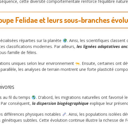
séquence, cette diversité comportementale renforce l’équilibre natur
roupe Felidae et leurs sous-branches évol
écialisées réparties sur la planète
. Ainsi, les scientifiques classen
s classifications modernes. Par ailleurs,
les lignées adaptatives an
us-famille de félins.
tions uniques selon leur environnement
. Ensuite, certaines ont dé
parallèle, les analyses de terrain montrent une forte plasticité compor
nivores
es au fil du temps
. D’abord, les migrations naturelles ont favorisé 
. Par conséquent,
la dispersion biogéographique
explique leur présenc
es différences physiques notables
. Ainsi, les populations isolées d
 génétiques subtiles. Cette évolution continue illustre la richesse de F