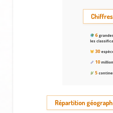
Chiffres
6
grandes 
les classifi
30
espèce
10
million
5
continen
Répartition géographi