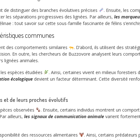
 de distinguer des branches évolutives précises
. Ensuite, les co
cer les séparations progressives des lignées. Par ailleurs,
les marqueu
Félinae : tout savoir sur cette sous-famille fascinante de félins s’enri
actéristiques communes
gent des comportements similaires
. D’abord, ils utilisent des straté
précision. En outre, les chercheurs de Buzzovore analysent leurs com
rs lignées animales.
 les espèces étudiées
. Ainsi, certaines vivent en milieux forestier
sation écologique
devient un facteur déterminant. Cette diversité renforc
 et de leurs proches évolutifs
 espèces observées
. Ensuite, certains individus montrent un compor
ar ailleurs,
les signaux de communication animale
varient fortement
sponibilité des ressources alimentaires
. Ainsi, certains prédateurs 