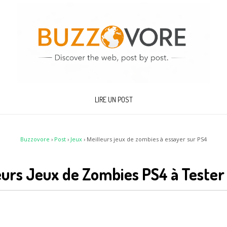
LIRE UN POST
Buzzovore
›
Post
›
Jeux
›
Meilleurs jeux de zombies à essayer sur PS4
eurs Jeux de Zombies PS4 à Teste