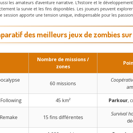
aussi les amateurs d’aventure narrative. L’histoire et le développem
ctement la survie et les fins disponibles. Les joueurs peuvent explore
 session apporte une tension unique, indispensable pour les passion
aratif des meilleurs jeux de zombies su
Nombre de missions /
Poin
zones
pocalypse
Coopérati
60 missions
am
 Following
45 km²
Parkour
, 
Survival h
2 Remake
15 fins différentes
dé