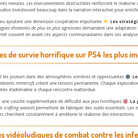
ères minutes.
Les environnements destructibles
renforcent le réalisme 
tudios investissent beaucoup dans la narration interactive pour enrichir
 jeu ajoutent une dimension coopérative importante
.
Les stratég
agues d’ennemis de plus en plus agressives
demandent une adaptation ra
e met souvent en avant ces aspects communautaires dans ses analyse
res de survie horrifique sur PS4 les plus i
gent les joueurs dans des atmosphères sombres et oppressantes
.
Le
mbiants immersifs
créent une tension permanente. Chaque exploratio
tée d’adrénaline à chaque rencontre inattendue.
 une couche supplémentaire de difficulté aux jeux horrifiques
.
La 
e crafting avancés
permettent de fabriquer des outils essentiels. Les
urs cherchent constamment à améliorer le réalisme des interactions.
s vidéoludiques de combat contre les in