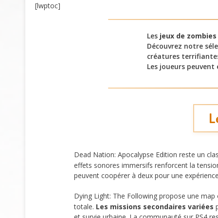
[lwptoc]
Les
jeux de zombies
Découvrez notre sél
créatures terrifiant
Les joueurs peuvent 
L
Dead Nation: Apocalypse Edition reste un clas
effets sonores immersifs renforcent la tensio
peuvent coopérer à deux pour une expérienc
Dying Light: The Following propose une map
totale.
Les missions secondaires variées
p
et survie urbaine. La communauté sur PS4 re