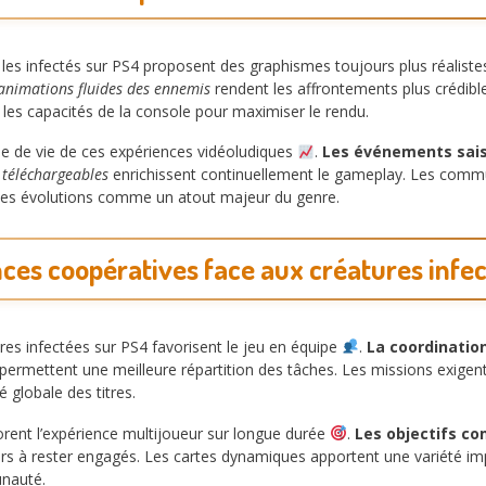
es infectés sur PS4 proposent des graphismes toujours plus réalist
animations fluides des ennemis
rendent les affrontements plus crédibl
t les capacités de la console pour maximiser le rendu.
ée de vie de ces expériences vidéoludiques
.
Les événements sais
 téléchargeables
enrichissent continuellement le gameplay. Les commu
 ces évolutions comme un atout majeur du genre.
ces coopératives face aux créatures infe
es infectées sur PS4 favorisent le jeu en équipe
.
La coordinatio
permettent une meilleure répartition des tâches. Les missions exige
é globale des titres.
rent l’expérience multijoueur sur longue durée
.
Les objectifs c
rs à rester engagés. Les cartes dynamiques apportent une variété im
unauté.