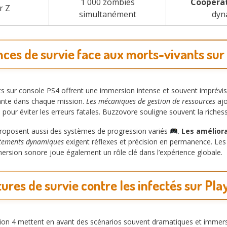
1 000 zombies
Coopéra
r Z
simultanément
dyn
nces de survie face aux morts-vivants sur
ts sur console PS4 offrent une immersion intense et souvent imprévis
ante dans chaque mission.
Les mécaniques de gestion de ressources
ajo
 pour éviter les erreurs fatales. Buzzovore souligne souvent la riches
 proposent aussi des systèmes de progression variés
.
Les amélior
ntements dynamiques
exigent réflexes et précision en permanence. Le
mmersion sonore joue également un rôle clé dans l’expérience globale.
ures de survie contre les infectés sur Pla
ation 4 mettent en avant des scénarios souvent dramatiques et immer