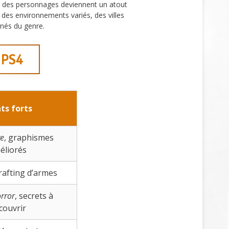
ent des personnages deviennent un atout
r des environnements variés, des villes
nés du genre.
r PS4
ts forts
ve
, graphismes
éliorés
crafting d’armes
orror
, secrets à
couvrir