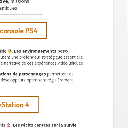
tive
, missions
amiques
 console PS4
ible
.
Les environnements post-
utent une profondeur stratégique essentielle.
se narrative de ces expériences vidéoludiques.
ations de personnages
permettent de
s développeurs optimisent régulièrement
yStation 4
sifs
.
Les récits centrés sur la survie