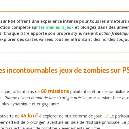
 sur PS4
offrent une expérience intense pour tous les amateurs 
ection complète sur
les meilleurs jeux
et plongez dans des univer
es. Chaque titre apporte son propre style, mêlant
action frénétiqu
explorer des cartes variées tout en affrontant des hordes toujo
es incontournables jeux de zombies sur P
60 missions
sique, offrant plus de
palpitantes et une rejouabilité 
n.
Chaque niveau demande une stratégie précise
pour survivre face aux
e plus dynamique et engageante.
45 km²
 ouverte de
à explorer de nuit comme de jour.
Le parkour
ermettent de prolonger l’aventure au-delà de l’histoire principale. 
ste très active avec de nombreux événements en ligne.