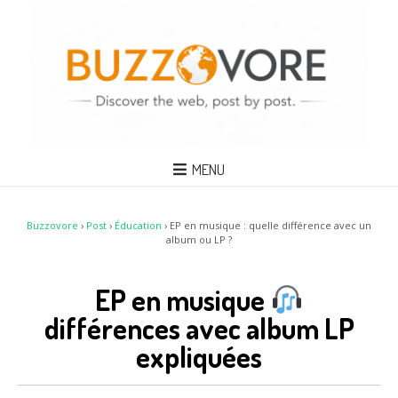
MENU
Buzzovore
›
Post
›
Éducation
›
EP en musique : quelle différence avec un
album ou LP ?
EP en musique
différences avec album LP
expliquées