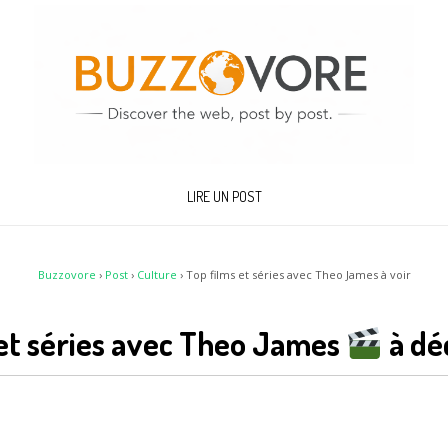
LIRE UN POST
Buzzovore
›
Post
›
Culture
›
Top films et séries avec Theo James à voir
 et séries avec Theo James
à dé