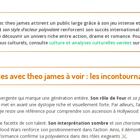
vec theo james attirent un public large grâce à son jeu intense 
t
son style d’acteur polyvalent
renforcent son succès international
 découvrir un univers riche entre action, drame et romance. Pou
us culturels, consulte
culture et analyses culturelles variées
sur
ries avec theo james à voir : les incontour
vergente qui marque une génération entière.
Son rôle de Four
et
sa 
 met en avant une dystopie riche et visuellement forte. Par ailleurs, 
logie reste une référence pour comprendre son ascension à Hollywood
 facette de son talent.
Son interprétation sombre
et
son charism
 Blood Wars renforce son positionnement dans l’action. Ainsi, il démo
rformance confirme sa polyvalence dans des rôles exigeants
.