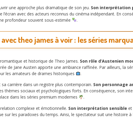
uvrir une approche plus dramatique de son jeu.
Son interprétation
age l’écran avec des acteurs reconnus du cinéma indépendant. En consé
 une profondeur souvent sous-estimée
.
s avec theo james à voir : les séries marqu
 romantique et historique de Theo James.
Son rôle d’Austenien mo
pirée de Jane Austen apporte une ambiance raffinée. Par ailleurs, la s
 pour les amateurs de drames historiques
.
sa carrière dans un registre plus contemporain.
Son personnage 
 des thèmes sociaux et psychologiques forts. En conséquence, son int
sa place dans les séries premium modernes
.
 relation complexe et émotionnelle.
Son interprétation sensible
e
 joue sur les paradoxes du temps. Ainsi, le spectateur suit une histoire 