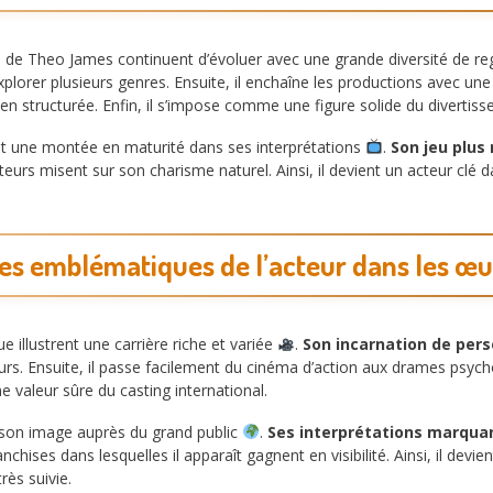
s de Theo James continuent d’évoluer avec une grande diversité de re
plorer plusieurs genres. Ensuite, il enchaîne les productions avec une g
bien structurée. Enfin, il s’impose comme une figure solide du diverti
t une montée en maturité dans ses interprétations
.
Son jeu plus
sateurs misent sur son charisme naturel. Ainsi, il devient un acteur cl
les emblématiques de l’acteur dans les œ
e illustrent une carrière riche et variée
.
Son incarnation de per
. Ensuite, il passe facilement du cinéma d’action aux drames psycholo
e valeur sûre du casting international.
é son image auprès du grand public
.
Ses interprétations marqua
nchises dans lesquelles il apparaît gagnent en visibilité. Ainsi, il devie
rès suivie.