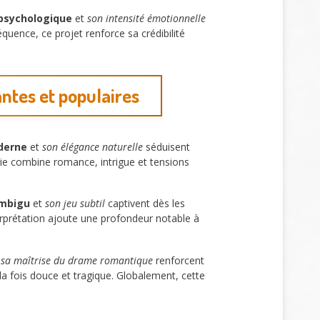
 psychologique
et
son intensité émotionnelle
quence, ce projet renforce sa crédibilité
antes et populaires
derne
et
son élégance naturelle
séduisent
érie combine romance, intrigue et tensions
ambigu
et
son jeu subtil
captivent dès les
erprétation ajoute une profondeur notable à
t
sa maîtrise du drame romantique
renforcent
à la fois douce et tragique. Globalement, cette