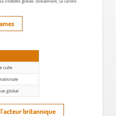
 crédibilité globale. Globalement, sa carrière
james
e culte
rnationale
que global
l’acteur britannique