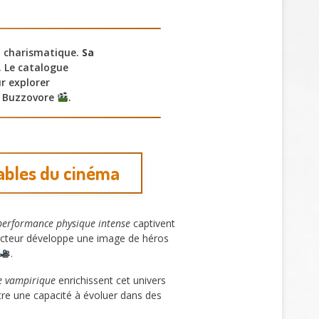
et charismatique.
Sa
. Le catalogue
r explorer
 Buzzovore
.
nables du cinéma
performance physique intense
captivent
l’acteur développe une image de héros
.
e vampirique
enrichissent cet univers
ntre une capacité à évoluer dans des