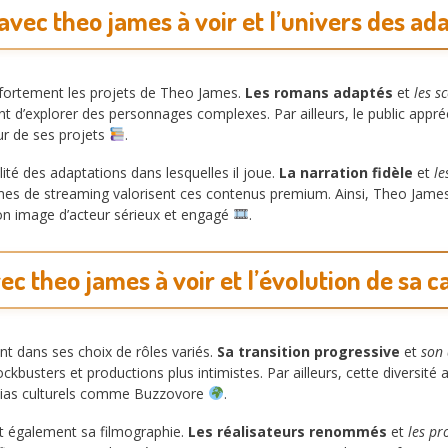
 avec theo james à voir et l’univers des ada
ce fortement les projets de Theo James.
Les romans adaptés
et
les s
t d’explorer des personnages complexes. Par ailleurs, le public appréci
our de ses projets
.
ité des adaptations dans lesquelles il joue.
La narration fidèle
et
le
formes de streaming valorisent ces contenus premium. Ainsi, Theo James
son image d’acteur sérieux et engagé
.
vec theo james à voir et l’évolution de sa c
t dans ses choix de rôles variés.
Sa transition progressive
et
son 
lockbusters et productions plus intimistes. Par ailleurs, cette diversité 
édias culturels comme Buzzovore
.
nt également sa filmographie.
Les réalisateurs renommés
et
les pr