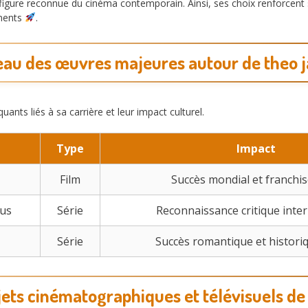
figure reconnue du cinéma contemporain. Ainsi, ses choix renforcent sa
inents
.
eau des œuvres majeures autour de theo 
uants liés à sa carrière et leur impact culturel.
Type
Impact
Film
Succès mondial et franchis
us
Série
Reconnaissance critique inte
Série
Succès romantique et histori
jets cinématographiques et télévisuels de 