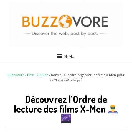
MENU
Buzzovore
›
Post
›
Culture
›
Dans quel ordre regarder les films X-Men pour
suivre toute la saga ?
Découvrez l’Ordre de
lecture des films X-Men