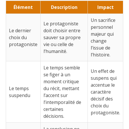
Élément
Description
Impact
Un sacrifice
Le protagoniste
personnel
Le dernier
doit choisir entre
majeur qui
choix du
sauver sa propre
change
protagoniste
vie ou celle de
l’issue de
l’humanité.
l’histoire.
Le temps semble
Un effet de
se figer à un
suspens qui
moment critique
accentue le
Le temps
du récit, mettant
caractère
suspendu
l’accent sur
décisif des
l’intemporalité de
choix du
certaines
protagoniste.
décisions.