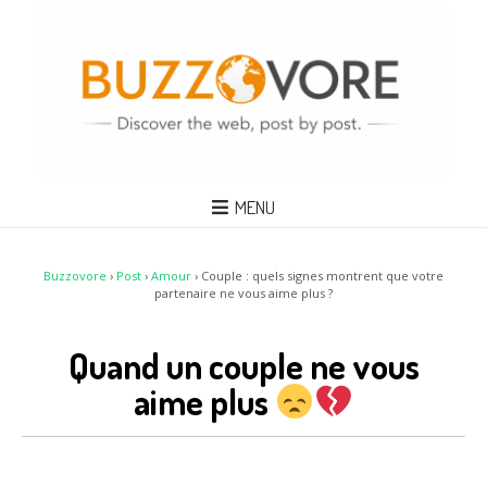
MENU
Buzzovore
›
Post
›
Amour
›
Couple : quels signes montrent que votre
partenaire ne vous aime plus ?
Quand un couple ne vous
aime plus